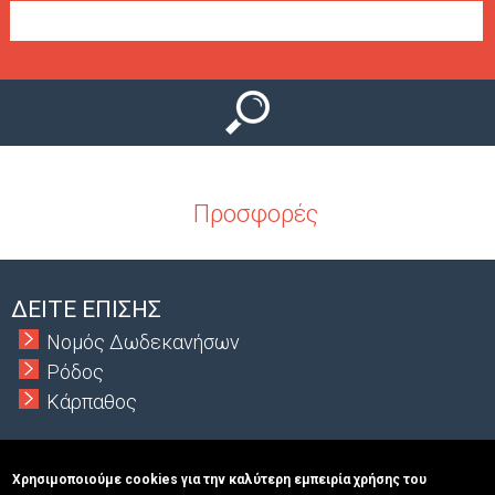
Ο
μ
Ύ
ε
ν
ο
ύ
Προσφορές
ΔΕΙΤΕ ΕΠΙΣΗΣ
Νομός Δωδεκανήσων
Ρόδος
Κάρπαθος
Χρησιμοποιούμε cookies για την καλύτερη εμπειρία χρήσης του